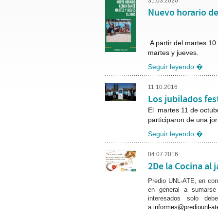
31.03.2020
Nuevo horario d
A partir del martes 10
martes y jueves.
Seguir leyendo �
11.10.2016
Los jubilados fe
El martes 11 de octub
participaron de una jo
Seguir leyendo �
04.07.2016
2De la Cocina al 
Predio UNL-ATE, en conj
en general a sumarse 
interesados solo deb
a
informes@prediounl-ate