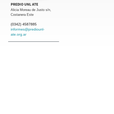
PREDIO UNL ATE
Alicia Moreau de Justo s/n,
Costanera Este
(0342) 4587885
informes@prediounl-
ate.org.ar