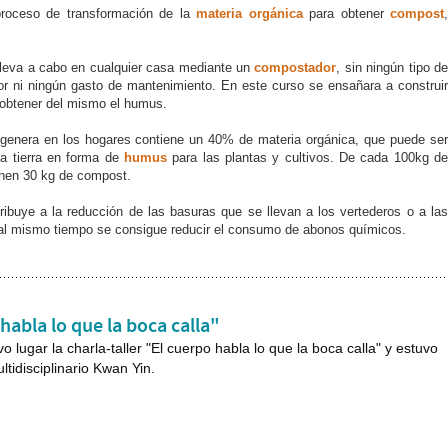
roceso de transformación de la
materia orgánica
para obtener
compost
lleva a cabo en cualquier casa mediante un
compostador
, sin ningún tipo d
 ni ningún gasto de mantenimiento. En este curso se ensañara a construir
 obtener del mismo el humus.
 genera en los hogares contiene un 40% de materia orgánica, que puede ser
la tierra en forma de
humus
para las plantas y cultivos. De cada 100kg de
enen 30 kg de compost.
ibuye a la reducción de las basuras que se llevan a los vertederos o a las
. al mismo tiempo se consigue reducir el consumo de abonos químicos.
 habla lo que la boca calla"
 lugar la charla-taller "El cuerpo habla lo que la boca calla" y estuvo
ltidisciplinario Kwan Yin.