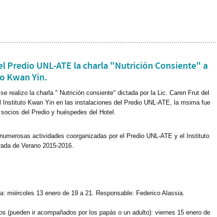
el Predio UNL-ATE la charla "Nutrición Consiente" a
to Kwan Yin.
e realizo la charla " Nutrición consiente" dictada por la Lic. Caren Frut del
el Instituto Kwan Yin en las instalaciones del Predio UNL-ATE, la msima fue
a socios del Predio y huéspedes del Hotel.
numerosas actividades coorganizadas por el Predio UNL-ATE y el Instituto
rada de Verano 2015-2016.
ia: miércoles 13 enero de 19 a 21. Responsable: Federico Alassia.
os (pueden ir acompañados por los papás o un adulto): viernes 15 enero de