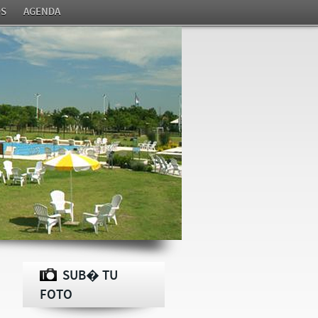
S
AGENDA
SUB� TU
FOTO